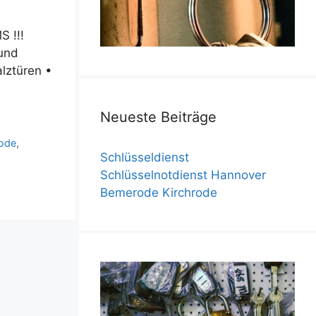
 !!!
 und
lztüren •
Neueste Beiträge
rode
,
Schlüsseldienst
Schlüsselnotdienst Hannover
Bemerode Kirchrode