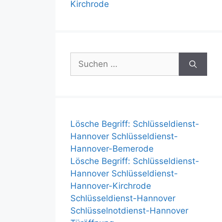
Kirchrode
S
u
c
h
e
n
Lösche Begriff: Schlüsseldienst-
n
Hannover Schlüsseldienst-
a
Hannover-Bemerode
c
Lösche Begriff: Schlüsseldienst-
h
Hannover Schlüsseldienst-
:
Hannover-Kirchrode
Schlüsseldienst-Hannover
Schlüsselnotdienst-Hannover