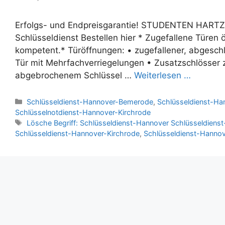
Erfolgs- und Endpreisgarantie! STUDENTEN HAR
Schlüsseldienst Bestellen hier * Zugefallene Türen ö
kompetent.* Türöffnungen: • zugefallener, abgesc
Tür mit Mehrfachverriegelungen • Zusatzschlösser z
abgebrochenem Schlüssel …
Weiterlesen …
K
Schlüsseldienst-Hannover-Bemerode
,
Schlüsseldienst-H
a
Schlüsselnotdienst-Hannover-Kirchrode
t
S
Lösche Begriff: Schlüsseldienst-Hannover Schlüsseldien
e
c
Schlüsseldienst-Hannover-Kirchrode
,
Schlüsseldienst-Hannov
g
h
o
l
r
a
i
g
e
w
n
ö
r
t